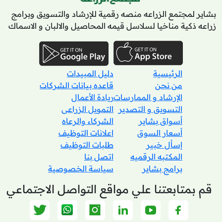
بشاير لمجتمع الزراعه منصه رقمية للإرشاد والتسويق وبرامج
زراعه ذكية مناخيا لسلاسل قيمه المحاصيل والالبان و الاسماك
الرئيسية
دليل المبيدات
من نحن
قاعده بيانات الشركات
الإرشاد و الممارسات
ريادة الأعمال
التسويق و التصدير
التمويل الزراعى
أسواق بشاير
الشركاء والرعاه
أسعار السوق
اعلانات التوظيف
إسأل خبير
طلبات التوظيف
المكتبه الرقميه
اتصل بنا
برامج بشاير
سياسة الخصوصية
قم بمتابعتنا علي مواقع التواصل الاجتماعي