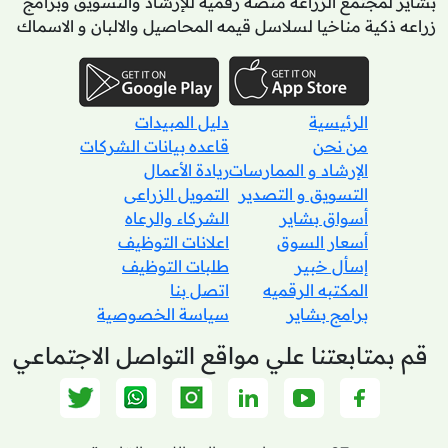
بشاير لمجتمع الزراعه منصه رقمية للإرشاد والتسويق وبرامج
زراعه ذكية مناخيا لسلاسل قيمه المحاصيل والالبان و الاسماك
الرئيسية
دليل المبيدات
من نحن
قاعده بيانات الشركات
الإرشاد و الممارسات
ريادة الأعمال
التسويق و التصدير
التمويل الزراعى
أسواق بشاير
الشركاء والرعاه
أسعار السوق
اعلانات التوظيف
إسأل خبير
طلبات التوظيف
المكتبه الرقميه
اتصل بنا
برامج بشاير
سياسة الخصوصية
قم بمتابعتنا علي مواقع التواصل الاجتماعي