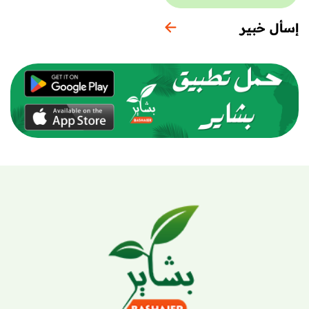
إسأل خبير