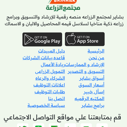
بشاير لمجتمع الزراعه منصه رقمية للإرشاد والتسويق وبرامج
زراعه ذكية مناخيا لسلاسل قيمه المحاصيل والالبان و الاسماك
الرئيسية
دليل المبيدات
من نحن
قاعده بيانات الشركات
الإرشاد و الممارسات
ريادة الأعمال
التسويق و التصدير
التمويل الزراعى
أسواق بشاير
الشركاء والرعاه
أسعار السوق
اعلانات التوظيف
إسأل خبير
طلبات التوظيف
المكتبه الرقميه
اتصل بنا
برامج بشاير
سياسة الخصوصية
قم بمتابعتنا علي مواقع التواصل الاجتماعي