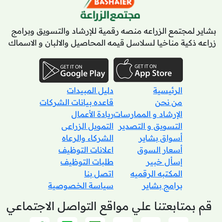
بشاير لمجتمع الزراعه منصه رقمية للإرشاد والتسويق وبرامج
زراعه ذكية مناخيا لسلاسل قيمه المحاصيل والالبان و الاسماك
الرئيسية
دليل المبيدات
من نحن
قاعده بيانات الشركات
الإرشاد و الممارسات
ريادة الأعمال
التسويق و التصدير
التمويل الزراعى
أسواق بشاير
الشركاء والرعاه
أسعار السوق
اعلانات التوظيف
إسأل خبير
طلبات التوظيف
المكتبه الرقميه
اتصل بنا
برامج بشاير
سياسة الخصوصية
قم بمتابعتنا علي مواقع التواصل الاجتماعي