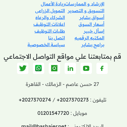
الإرشاد و الممارسات
ريادة الأعمال
التسويق و التصدير
التمويل الزراعى
أسواق بشاير
الشركاء والرعاه
أسعار السوق
اعلانات التوظيف
إسأل خبير
طلبات التوظيف
المكتبه الرقميه
اتصل بنا
برامج بشاير
سياسة الخصوصية
قم بمتابعتنا علي مواقع التواصل الاجتماعي
27 حسن عاصم - الزمالك - القاهرة
تليفون :
+2027370273
/
+2027370274
موبايل :
01201547720
البريد الالكتروني :
mail@bashaier.net