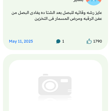
عايز رشه وقائيه للبصل بعد الشتا ده يفادى البصل من
عفن الرقبه ومرض المسمار فى التخزين
May 11, 2025
1
1790