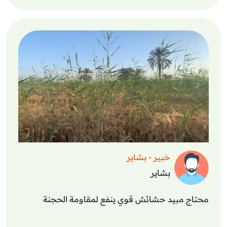
خبير - بشاير
بشاير
محتاج مبيد حشائش قوي ينفع لمقاومة الحجنة