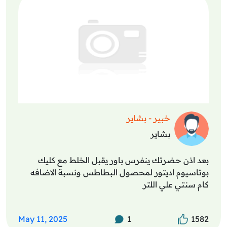
خبير - بشاير
بشاير
بعد اذن حضرتك ينفرس باور يقبل الخلط مع كليك
بوتاسيوم اديتور لمحصول البطاطس ونسبة الاضافه
كام سنتي علي اللتر
May 11, 2025
1
1582