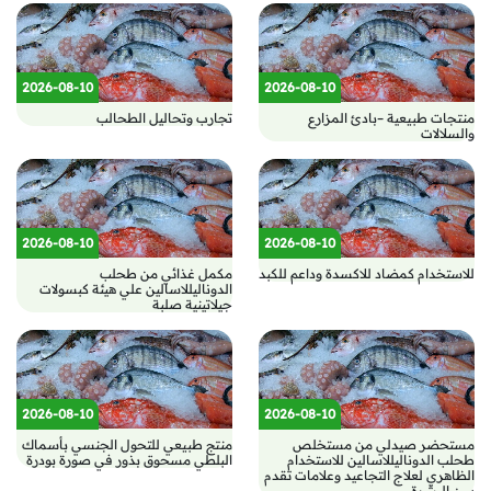
2026-08-10
2026-08-10
منتجات طبيعية –بادئ المزارع
تجارب وتحاليل الطحالب
والسلالات
2026-08-10
2026-08-10
للاستخدام كمضاد للاكسدة وداعم للكبد
مكمل غذائي من طحلب
الدوناليللاسالين علي هيئة كبسولات
جيلاتينية صلبة
2026-08-10
2026-08-10
مستحضر صيدلي من مستخلص
منتج طبيعي للتحول الجنسي بأسماك
طحلب الدوناليللاسالين للاستخدام
البلطي مسحوق بذور في صورة بودرة
الظاهري لعلاج التجاعيد وعلامات تقدم
سن البشرة