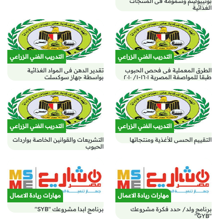
بوتييولينم وسمومه فى المنتجات
الغذائية
التدريب الفني الزراعي
التدريب الفني الزراعي
الطرق المعملية فى فحص الحبوب
تقدير الدهن فى المواد الغذائية
طبقا للمواصفة المصرية ١٦٠١-١/ ٢٠١٠
بواسطة جهاز سوكسلت
التدريب الفني الزراعي
التدريب الفني الزراعي
التقييم الحسى للأغذية ومنتجاتها
التشريعات والقوانين الخاصة بواردات
الحبوب
مهارات ريادة الاعمال
مهارات ريادة الاعمال
برنامج ولد/ حدد فكرة مشروعك
برنامج ابدا مشروعك "SYB"
"GYB"