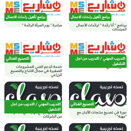
برامج تأهيل راءدات الاعمال
برامج تأهيل راءدات الاعمال
برنامج " أنا رائدة " لرائدات الأعمال
مبادرة " يوم المرأة الرائدة "
المبتدئات
التدريب المهني / التدريب من اجل
التصنيع الغذائي
التشغيل
التدريب الفني
خدمة الدعم الفني للمشروعات
الصغيرة في مجال الانتاج والتصنيع
الزراعي
التصنيع الغذائي
التدريب المهني / التدريب من اجل
التشغيل
دورة في تصنيع منتجات الألبان مع
للخريجين..برامج مهنية في مجموعة
“مهنة”
من الشركات