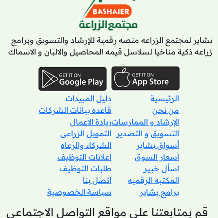
بشاير لمجتمع الزراعه منصه رقمية للإرشاد والتسويق وبرامج
زراعه ذكية مناخيا لسلاسل قيمه المحاصيل والالبان و الاسماك
الرئيسية
دليل المبيدات
من نحن
قاعده بيانات الشركات
الإرشاد و الممارسات
ريادة الأعمال
التسويق و التصدير
التمويل الزراعى
أسواق بشاير
الشركاء والرعاه
أسعار السوق
اعلانات التوظيف
إسأل خبير
طلبات التوظيف
المكتبه الرقميه
اتصل بنا
برامج بشاير
سياسة الخصوصية
قم بمتابعتنا علي مواقع التواصل الاجتماعي