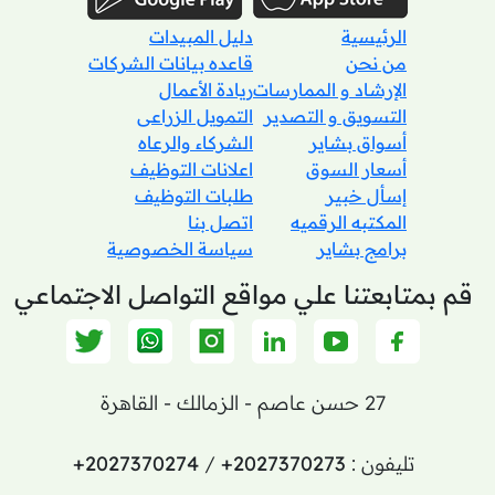
الرئيسية
دليل المبيدات
من نحن
قاعده بيانات الشركات
الإرشاد و الممارسات
ريادة الأعمال
التسويق و التصدير
التمويل الزراعى
أسواق بشاير
الشركاء والرعاه
أسعار السوق
اعلانات التوظيف
إسأل خبير
طلبات التوظيف
المكتبه الرقميه
اتصل بنا
برامج بشاير
سياسة الخصوصية
قم بمتابعتنا علي مواقع التواصل الاجتماعي
27 حسن عاصم - الزمالك - القاهرة
تليفون :
+2027370273
/
+2027370274