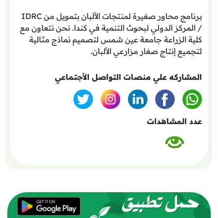
برنامج محاور صغيرة لمنتجات الألبان بتمويل من IDRC
/ المركز الدولي لبحوث التنمية في كندا. نحن نتعاون مع
كلية الزراعة جامعة عين شمس لتصميم نماذج مثالية
لتجميع إنتاج صغار مزارعي الألبان.
المشاركه علي منصات التواصل الأجتماعي
عدد المشاهدات