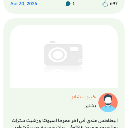
Apr 30, 2026
1
697
خبير - بشاير
بشاير
البطاطس عندي في اخر عمرها اسبونتا ورشيت سترات
بوتاسيوم وبورون ١٤%وفي نوات خضريه جديدة بتظهر