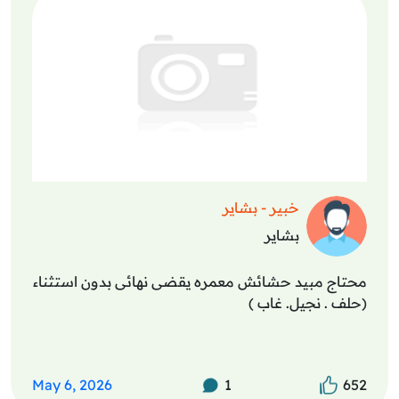
خبير - بشاير
بشاير
محتاج مبيد حشائش معمره يقضى نهائى بدون استثناء
(حلف . نجيل. غاب )
May 6, 2026
1
652