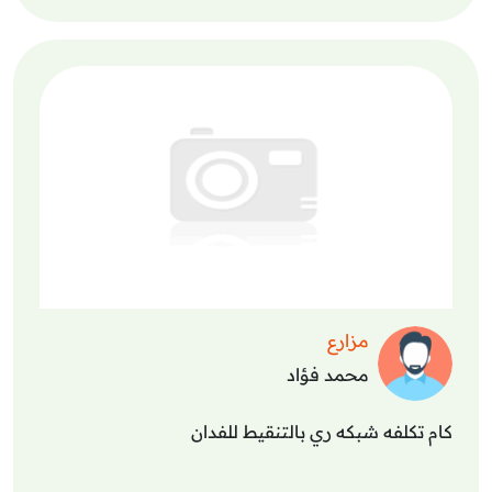
مزارع
محمد فؤاد
كام تكلفه شبكه ري بالتنقيط للفدان