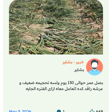
خبير - بشاير
بشاير
بصل عمر حوالى 130 يوم ولسه تحجيمه ضعيف و
عرشه راقد كده اتعامل معاه ازاى الفتره الجايه
May 3, 2026
1
648