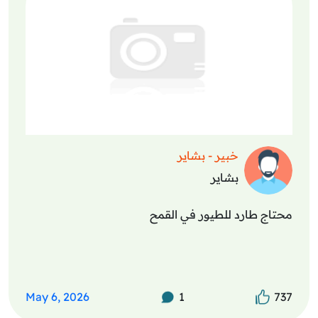
خبير - بشاير
بشاير
محتاج طارد للطيور في القمح
May 6, 2026
1
737