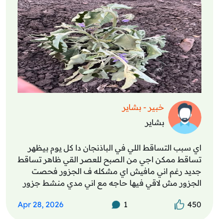
خبير - بشاير
بشاير
اي سبب التساقط اللي في الباذنجان دا كل يوم بيظهر
تساقط ممكن اجي من الصبح للعصر القي ظاهر تساقط
جديد رغم اني مافيش اي مشكله ف الجزور فحصت
الجزور مش لاقي فيها حاجه مع اني مدي منشط جزور
اندول وهيومك وفولفك وماب ومدي قبل الزراعه
Apr 28, 2026
1
450
جنزاره