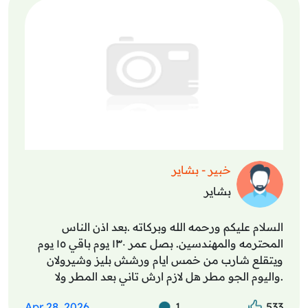
خبير - بشاير
بشاير
السلام عليكم ورحمه الله وبركاته .بعد اذن الناس
المحترمه والمهندسين. بصل عمر ١٣٠ يوم باقي ١٥ يوم
ويتقلع شارب من خمس ايام ورشش بليز وشيرولان
.واليوم الجو مطر هل لازم ارش تاني بعد المطر ولا
ممكن يحصل له شيء .
Apr 28, 2026
1
533